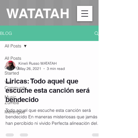
WATATAH​
BLOG
All Posts
All Posts
Kineli Russo WATATAH
Getting
May 26, 2021
3 min read
Started
Liricas: Todo aquel que
Your
Community
escuche esta canción será
Music,
bendecido
Zumba
Todo aquel que escuche esta canción será
Merengue
bendecido En maneras misteriosas que jamás
han percibido ni vivido Perfecta alineación del...